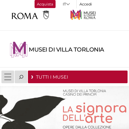
Acquista
Accedi
MUSEI DI VILLA TORLONIA
TUTTI I MUSEI