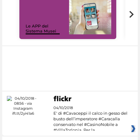
Il 
Le APP del
Mus
Sistema Musei
net
04/10/2018
E' di #Cavaceppi il calco in gesso del
busto dell’imperatore #Caracalla
conservato nel #CasinoNobile a
#VillaTorlonia. Per la