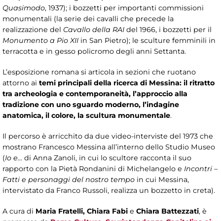
Quasimodo
, 1937); i bozzetti per importanti commissioni
monumentali (la serie dei cavalli che precede la
realizzazione del
Cavallo della RAI
del 1966, i bozzetti per il
Monumento a Pio XII
in San Pietro); le sculture femminili in
terracotta e in gesso policromo degli anni Settanta.
L’esposizione romana si articola in sezioni che ruotano
attorno ai
temi principali della ricerca di Messina: il ritratto
tra archeologia e contemporaneità, l’approccio alla
tradizione con uno sguardo moderno, l’indagine
anatomica, il colore, la scultura monumentale
.
Il percorso è arricchito da due video-interviste del 1973 che
mostrano Francesco Messina all’interno dello Studio Museo
(
Io e…
di Anna Zanoli, in cui lo scultore racconta il suo
rapporto con la Pietà Rondanini di Michelangelo e
Incontri –
Fatti e personaggi del nostro tempo
in cui Messina,
intervistato da Franco Russoli, realizza un bozzetto in creta).
A cura di
Maria Fratelli, Chiara Fabi
e
Chiara Battezzati
, è