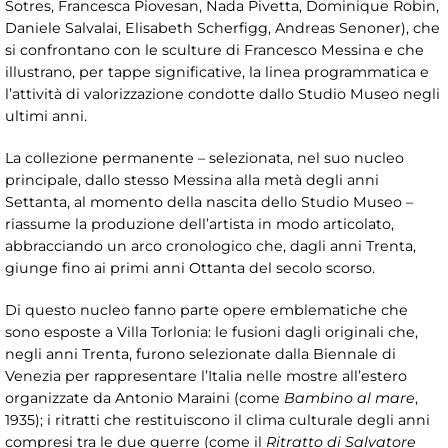
Sotres, Francesca Piovesan, Nada Pivetta, Dominique Robin,
Daniele Salvalai, Elisabeth Scherfigg, Andreas Senoner), che
si confrontano con le sculture di Francesco Messina e che
illustrano, per tappe significative, la linea programmatica e
l’attività di valorizzazione condotte dallo Studio Museo negli
ultimi anni.
La collezione permanente – selezionata, nel suo nucleo
principale, dallo stesso Messina alla metà degli anni
Settanta, al momento della nascita dello Studio Museo –
riassume la produzione dell’artista in modo articolato,
abbracciando un arco cronologico che, dagli anni Trenta,
giunge fino ai primi anni Ottanta del secolo scorso.
Di questo nucleo fanno parte opere emblematiche che
sono esposte a Villa Torlonia: le fusioni dagli originali che,
negli anni Trenta, furono selezionate dalla Biennale di
Venezia per rappresentare l’Italia nelle mostre all’estero
organizzate da Antonio Maraini (come
Bambino al mare
,
1935); i ritratti che restituiscono il clima culturale degli anni
compresi tra le due guerre (come il
Ritratto di Salvatore