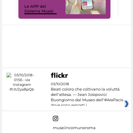
Il 
Le APP del
Mus
Sistema Musei
net
03/10/2018
Beati coloro che coltivano la voluttà
dell'attesa. — Jean Josipovici
Buongiorno dal Museo dell'#AraPacis
dove sono esposti i
museiincomuneroma