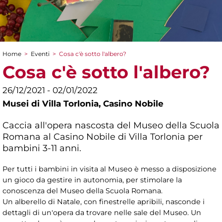
Home
>
Eventi
>
Cosa c'è sotto l'albero?
Tu sei qui
Cosa c'è sotto l'albero?
26/12/2021 - 02/01/2022
Musei di Villa Torlonia,
Casino Nobile
Caccia all'opera nascosta del Museo della Scuola
Romana al Casino Nobile di Villa Torlonia per
bambini 3-11 anni.
Per tutti i bambini in visita al Museo è messo a disposizione
un gioco da gestire in autonomia, per stimolare la
conoscenza del Museo della Scuola Romana.
Un alberello di Natale, con finestrelle apribili, nasconde i
dettagli di un'opera da trovare nelle sale del Museo. Un