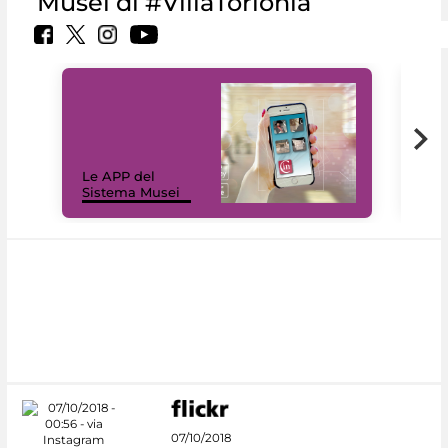
Musei di #VillaTorlonia
Il 
Le APP del
Mus
Sistema Musei
net
07/10/2018