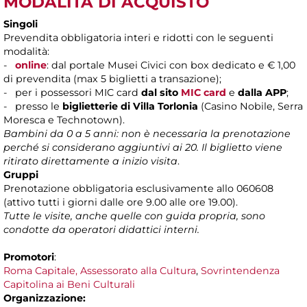
MODALITÀ DI ACQUISTO
Singoli
Prevendita obbligatoria interi e ridotti con le seguenti
modalità:
-
online
: dal portale Musei Civici con box dedicato e € 1,00
di prevendita (max 5 biglietti a transazione);
- per i possessori MIC card
dal sito
MIC card
e
dalla APP
;
- presso le
biglietterie di Villa Torlonia
(Casino Nobile, Serra
Moresca e Technotown).
Bambini da 0 a 5 anni: non è necessaria la prenotazione
perché si considerano aggiuntivi ai 20. Il biglietto viene
ritirato direttamente a inizio visita
.
Gruppi
Prenotazione obbligatoria esclusivamente allo 060608
(attivo tutti i giorni dalle ore 9.00 alle ore 19.00).
Tutte le visite, anche quelle con guida propria, sono
condotte da operatori didattici interni.
Promotori
:
Roma Capitale, Assessorato alla Cultura
,
Sovrintendenza
Capitolina ai Beni Culturali
Organizzazione: