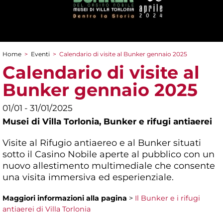
Home
>
Eventi
>
Calendario di visite al Bunker gennaio 2025
Tu sei qui
Calendario di visite al
Bunker gennaio 2025
01/01 - 31/01/2025
Musei di Villa Torlonia,
Bunker e rifugi antiaerei
Visite al Rifugio antiaereo e al Bunker situati
sotto il Casino Nobile aperte al pubblico con un
nuovo allestimento multimediale che consente
una visita immersiva ed esperienziale.
Maggiori informazioni
alla pagina
>
Il Bunker e i rifugi
antiaerei di Villa Torlonia