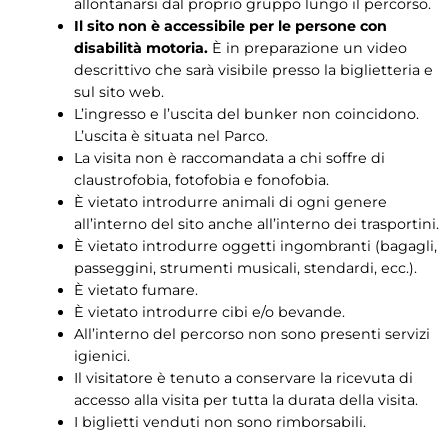
allontanarsi dal proprio gruppo lungo il percorso.
Il sito non è accessibile per le persone con
disabilità motoria.
È in preparazione un video
descrittivo che sarà visibile presso la biglietteria e
sul sito web.
L’ingresso e l’uscita del bunker non coincidono.
L’uscita è situata nel Parco.
La visita non è raccomandata a chi soffre di
claustrofobia, fotofobia e fonofobia.
È vietato introdurre animali di ogni genere
all’interno del sito anche all’interno dei trasportini.
È vietato introdurre oggetti ingombranti (bagagli,
passeggini, strumenti musicali, stendardi, ecc.).
È vietato fumare.
È vietato introdurre cibi e/o bevande.
All’interno del percorso non sono presenti servizi
igienici.
Il visitatore è tenuto a conservare la ricevuta di
accesso alla visita per tutta la durata della visita.
I biglietti venduti non sono rimborsabili.