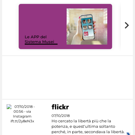
Il 
Le APP del
Mus
Sistema Musei
net
07/10/2018
Ho cercato la libertà più che la
potenza, e quest'ultima soltanto
perché, in parte, secondava la libertà.