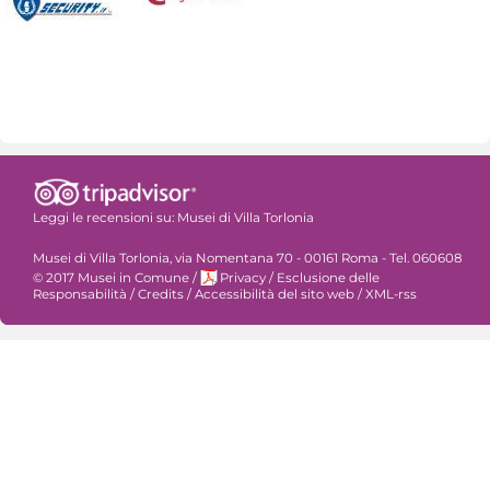
Leggi le recensioni su:
Musei di Villa Torlonia
Musei di Villa Torlonia, via Nomentana 70 - 00161 Roma - Tel. 060608
© 2017 Musei in Comune
/
Privacy
/
Esclusione delle
Responsabilità
/
Credits
/
Accessibilità del sito web
/
XML-rss