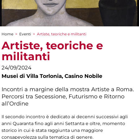
Home
>
Eventi
>
Artiste, teoriche e militanti
Tu sei qui
Artiste, teoriche e
militanti
24/09/2024
Musei di Villa Torlonia,
Casino Nobile
Incontri a margine della mostra Artiste a Roma.
Percorsi tra Secessione, Futurismo e Ritorno
all’Ordine
Il secondo incontro è dedicato ai decenni successivi agli
anni Quaranta fino agli anni Settanta e oltre, momento
storico in cui è stata raggiunta una maggiore
consapevolezza sulla tematica di genere.