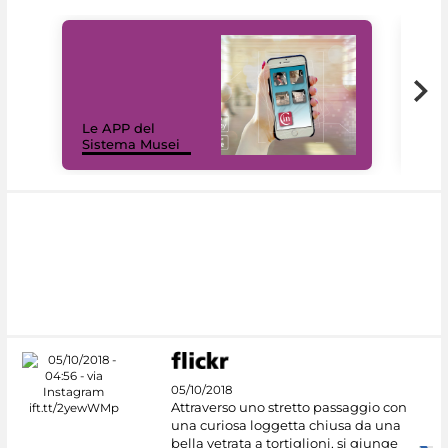
Il 
Le APP del
Mus
Sistema Musei
net
05/10/2018
Attraverso uno stretto passaggio con
una curiosa loggetta chiusa da una
bella vetrata a tortiglioni, si giunge