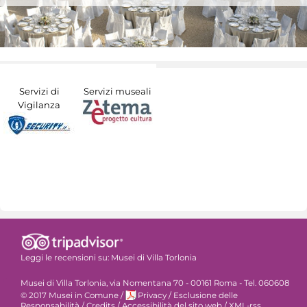
Servizi di
Servizi museali
Vigilanza
Leggi le recensioni su:
Musei di Villa Torlonia
Musei di Villa Torlonia, via Nomentana 70 - 00161 Roma - Tel. 060608
© 2017 Musei in Comune
/
Privacy
/
Esclusione delle
Responsabilità
/
Credits
/
Accessibilità del sito web
/
XML-rss