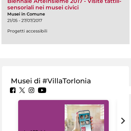
Biennale ArteInsieme 2017 - Visite tattili-
sensoriali nei musei civici
Musei in Comune
21/05 - 27/07/2017
Progetti accessibili
Musei di #VillaTorlonia
Il 