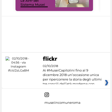
Le APP del
Mus
Sistema Musei
net
02/10/2018
Ai #MuseiCapitolini fino al 9
dicembre 2018 un’occasione unica
per ripercorrere la storia degli ultimi
tre concili dell’età moderna con
museiincomuneroma