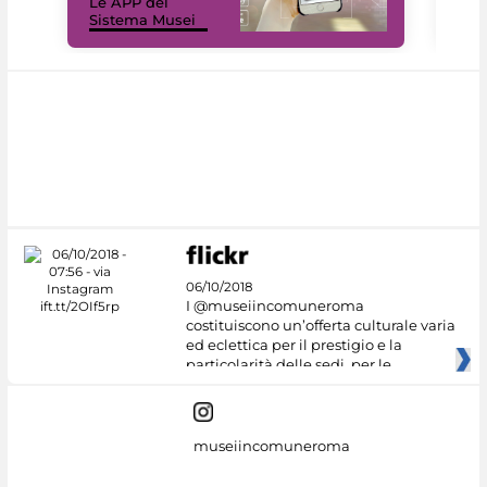
Le APP del
Mus
Sistema Musei
net
06/10/2018
I @museiincomuneroma
costituiscono un’offerta culturale varia
ed eclettica per il prestigio e la
particolarità delle sedi, per le
museiincomuneroma