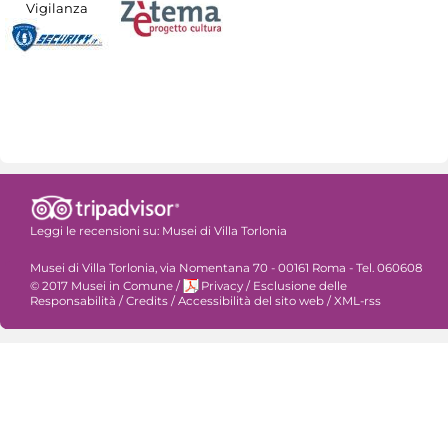
Vigilanza
Leggi le recensioni su:
Musei di Villa Torlonia
Musei di Villa Torlonia, via Nomentana 70 - 00161 Roma - Tel. 060608
© 2017 Musei in Comune
/
Privacy
/
Esclusione delle
Responsabilità
/
Credits
/
Accessibilità del sito web
/
XML-rss