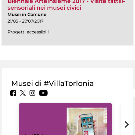
Biennale ArteInsieme 2017 - Visite tattili-
sensoriali nei musei civici
Musei in Comune
21/05 - 27/07/2017
Progetti accessibili
Musei di #VillaTorlonia
Il 