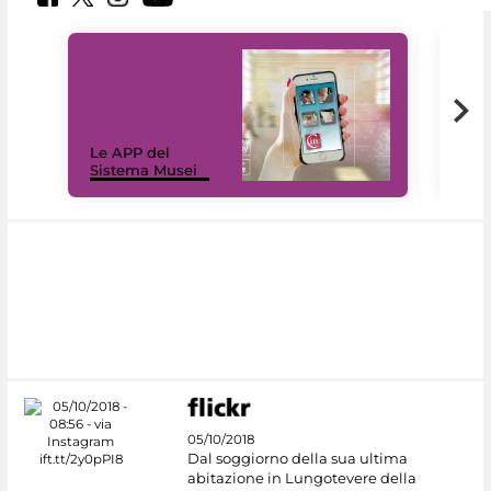
Il 
Le APP del
Mus
Sistema Musei
net
05/10/2018
Dal soggiorno della sua ultima
abitazione in Lungotevere della