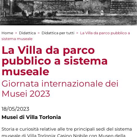
Home
>
Didattica
>
Didattica per tutti
>
La Villa da parco pubblico a
Tu sei qui
sistema museale
La Villa da parco
pubblico a sistema
museale
Giornata internazionale dei
Musei 2023
18/05/2023
Musei di Villa Torlonia
Storia e curiosità relative alle tre principali sedi del sistema
museale di Villa Torlonia: Casino Nobile con Museo della