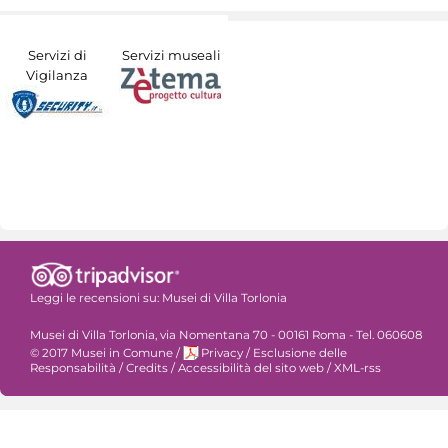
Servizi di
Servizi museali
Vigilanza
Leggi le recensioni su:
Musei di Villa Torlonia
Musei di Villa Torlonia, via Nomentana 70 - 00161 Roma - Tel. 060608
© 2017 Musei in Comune
/
Privacy
/
Esclusione delle
Responsabilità
/
Credits
/
Accessibilità del sito web
/
XML-rss