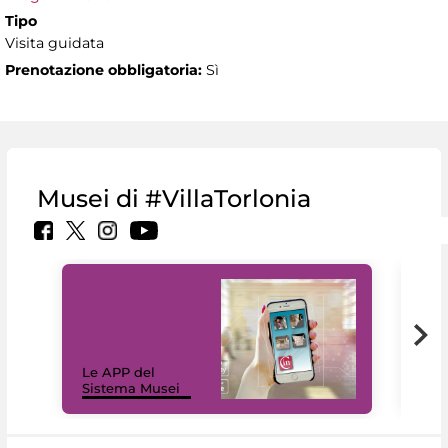
Tipo
Visita guidata
Prenotazione obbligatoria:
Sì
Musei di #VillaTorlonia
Il 
Le APP del
Mus
Sistema Musei
net