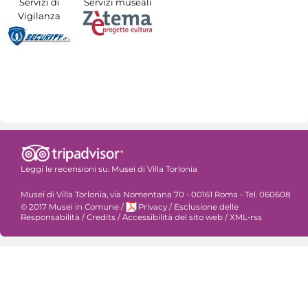
Servizi di
Servizi museali
Vigilanza
Leggi le recensioni su:
Musei di Villa Torlonia
Musei di Villa Torlonia, via Nomentana 70 - 00161 Roma - Tel. 060608
© 2017 Musei in Comune
/
Privacy
/
Esclusione delle
Responsabilità
/
Credits
/
Accessibilità del sito web
/
XML-rss