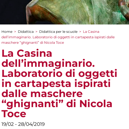
Home
>
Didattica
>
Didattica per le scuole
>
La Casina
Tu sei qui
dell’immaginario. Laboratorio di oggetti in cartapesta ispirati dalle
maschere “ghignanti” di Nicola Toce
La Casina
dell’immaginario.
Laboratorio di oggetti
in cartapesta ispirati
dalle maschere
“ghignanti” di Nicola
Toce
19/02 - 28/04/2019