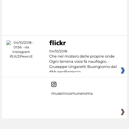
04/10/2018
Che nel mistero delle proprie onde
Ogni terrena voce fa naufragio. -
Giuseppe Ungaretti Buongiorno dal
#MuseoBarracco
museiincomuneroma