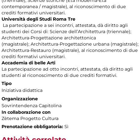
(triennale); Scienze storiche (Età moderna-Età
contemporanea / magistrale), al riconoscimento di due
crediti formativi universitari.
Università degli Studi Roma Tre
La partecipazione a sei incontri, attestata, dà diritto agli
studenti dei Corsi di: Scienze dell’Architettura (triennale);
Architettura-Progettazione architettonica
(magistrale); Architettura-Progettazione urbana (magistrale);
Architettura-Restauro (magistrale), al riconoscimento di due
crediti formativi universitari.
Accademia di belle Arti
La partecipazione ad otto incontri, attestata, dà diritto agli
studenti al riconoscimento di due crediti formativi.
Tipo
Iniziativa didattica
Organizzazione
Sovrintendenza Capitolina
In collaborazione con
Zètema Progetto Cultura
Prenotazione obbligatoria:
Sì
Attività correlate