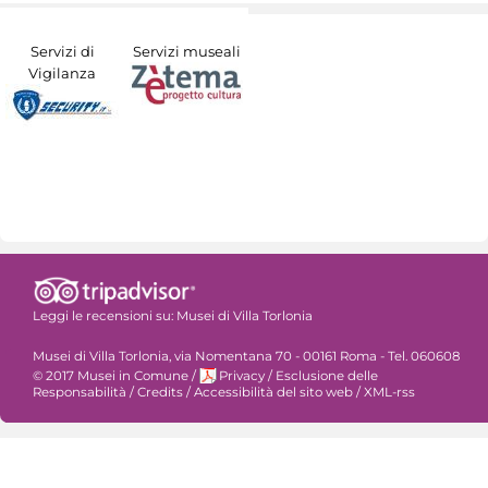
Servizi di
Servizi museali
Vigilanza
Leggi le recensioni su:
Musei di Villa Torlonia
Musei di Villa Torlonia, via Nomentana 70 - 00161 Roma - Tel. 060608
© 2017 Musei in Comune
/
Privacy
/
Esclusione delle
Responsabilità
/
Credits
/
Accessibilità del sito web
/
XML-rss