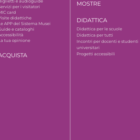
Biglietti e audioguide
MOSTRE
ervizi per i visitatori
MIC card
isite didattiche
DIDATTICA
Le APP del Sistema Musei
Didattica per le scuole
Guide e cataloghi
ccessibilità
Didattica per tutti
La tua opinione
Incontri per docenti e studenti
universitari
Progetti accessibili
ACQUISTA