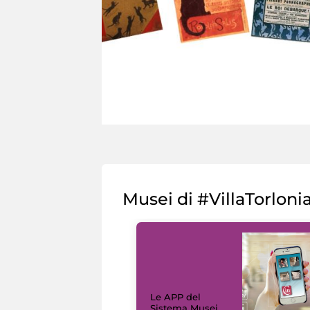
Musei di #VillaTorloni
Le APP del
Sistema Musei