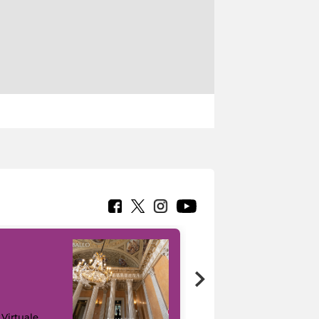
 Virtuale
I like MiC