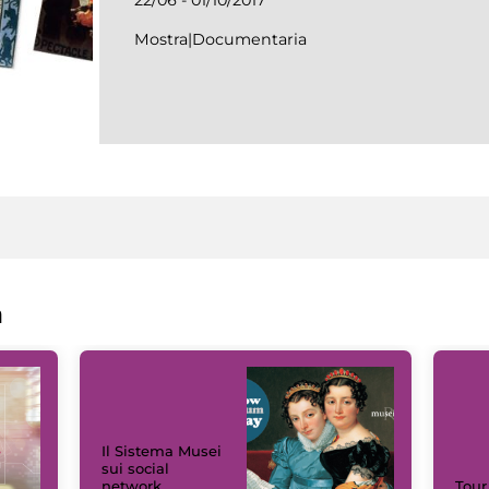
Mostra|Documentaria
a
Il Sistema Musei
sui social
network
Tour