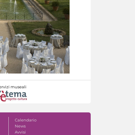
ervizi museali
Calendario
News
Avvisi