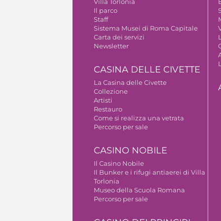
Villa Torlonia
Il parco
S
Staff
Sistema Musei di Roma Capitale
V
Carta dei servizi
Newsletter
A
CASINA DELLE CIVETTE
La Casina delle Civette
Collezione
Artisti
Restauro
Come si realizza una vetrata
Percorso per sale
CASINO NOBILE
Il Casino Nobile
Il Bunker e i rifugi antiaerei di Villa
Torlonia
Museo della Scuola Romana
Percorso per sale