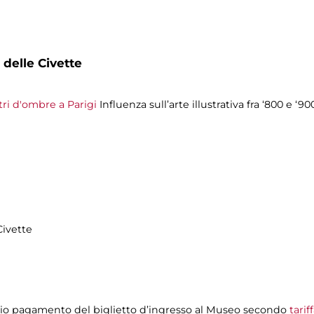
 delle Civette
atri d'ombre a Parigi
Influenza sull’arte illustrativa fra ‘800 e ‘9
Civette
evio pagamento del biglietto d’ingresso al Museo secondo
tari