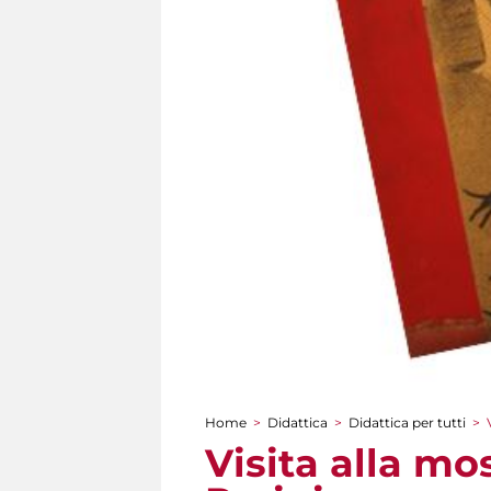
Home
>
Didattica
>
Didattica per tutti
>
Tu sei qui
Visita alla mo