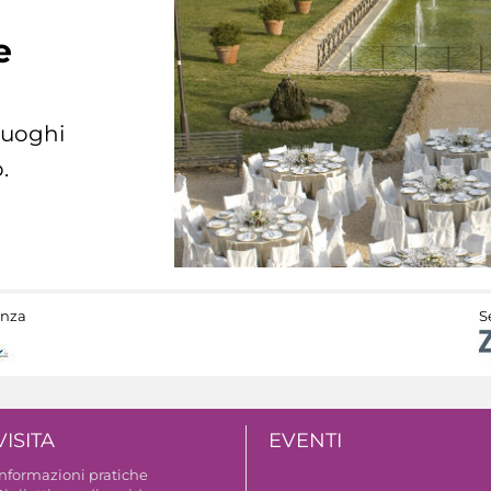
e
 luoghi
.
anza
S
VISITA
EVENTI
Informazioni pratiche