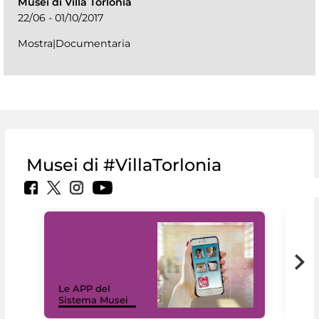
Musei di Villa Torlonia
22/06 - 01/10/2017
Mostra|Documentaria
Musei di #VillaTorlonia
Il 
Le APP del
Mus
Sistema Musei
net