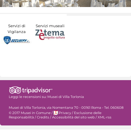
Servizi di
Servizi museali
Vigilanza
Leggi le recensioni su:
Musei di Villa Torlonia
Musei di Villa Torlonia, via Nomentana 70 - 00161 Roma - Tel. 060608
© 2017 Musei in Comune
/
Privacy
/
Esclusione delle
Responsabilità
/
Credits
/
Accessibilità del sito web
/
XML-rss