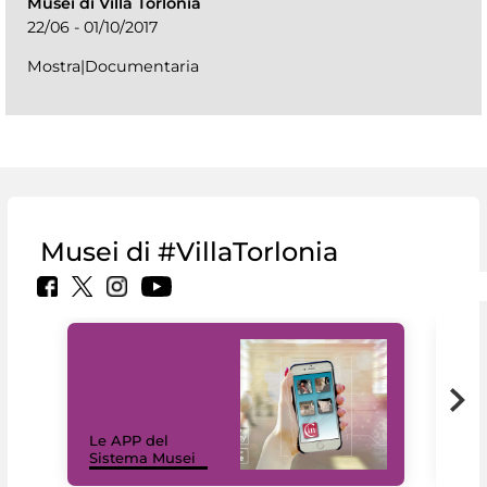
Musei di Villa Torlonia
22/06 - 01/10/2017
Mostra|Documentaria
Musei di #VillaTorlonia
Il 
Le APP del
Mus
Sistema Musei
net