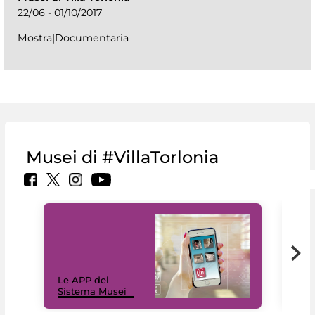
22/06 - 01/10/2017
Mostra|Documentaria
Musei di #VillaTorlonia
Il 
Le APP del
Mus
Sistema Musei
net