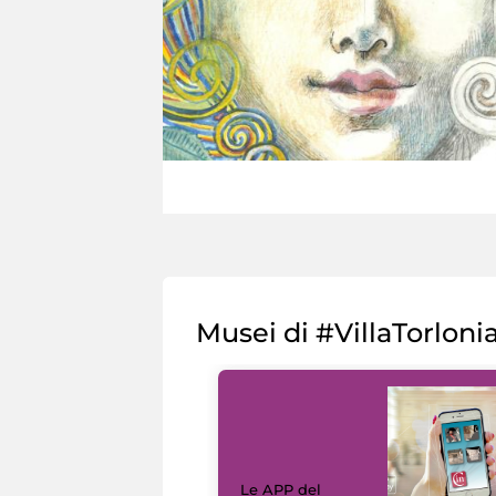
Musei di #VillaTorloni
Le APP del