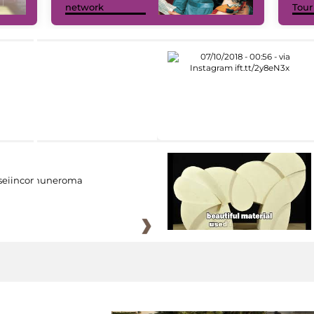
network
Tour
eiincomuneroma