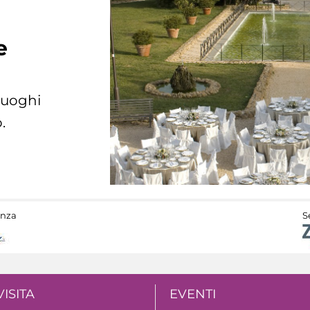
e
 luoghi
.
anza
S
VISITA
EVENTI