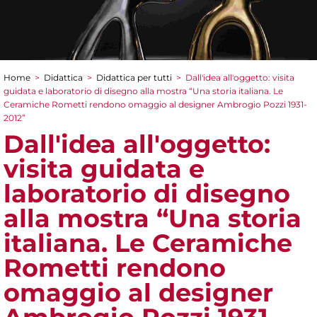
Home
>
Didattica
>
Didattica per tutti
>
Dall'idea all'oggetto: visita
Tu sei qui
guidata e laboratorio di disegno alla mostra “Una storia italiana. Le
Ceramiche Rometti rendono omaggio al designer Ambrogio Pozzi 1931-
2012”
Dall'idea all'oggetto:
visita guidata e
laboratorio di disegno
alla mostra “Una storia
italiana. Le Ceramiche
Rometti rendono
omaggio al designer