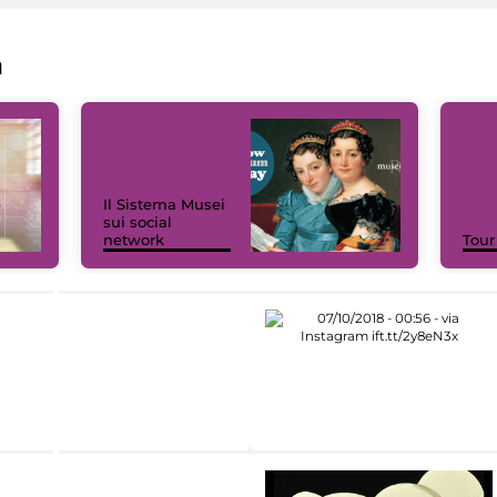
a
Il Sistema Musei
sui social
network
Tour