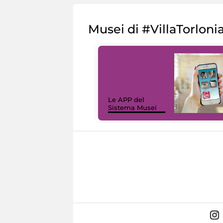
Musei di #VillaTorloni
Le APP del
Sistema Musei