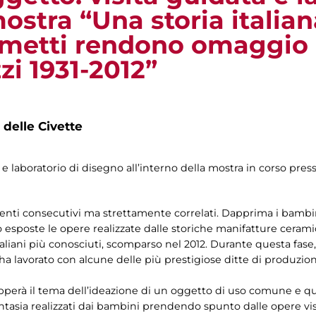
ostra “Una storia italian
metti rendono omaggio 
i 1931-2012”
 delle Civette
 e laboratorio di disegno all’interno della mostra in corso press
enti consecutivi ma strettamente correlati. Dapprima i bambi
sposte le opere realizzate dalle storiche manifatture cerami
liani più conosciuti, scomparso nel 2012. Durante questa fase, v
e ha lavorato con alcune delle più prestigiose ditte di produzion
pperà il tema dell’ideazione di un oggetto di uso comune e quot
fantasia realizzati dai bambini prendendo spunto dalle opere vis