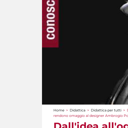
Home
>
Didattica
>
Didattica per tutti
>
Tu sei qui
rendono omaggio al designer Ambrogio Poz
Dall'idea all'o