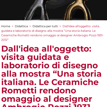
Home
>
Didattica
>
Didattica per tutti
>
Dall'idea all'oggetto: visita
Tu sei qui
guidata e laboratorio di disegno alla mostra “Una storia italiana. Le
Ceramiche Rometti rendono omaggio al designer Ambrogio Pozzi 1931-
2012”
Dall'idea all'oggetto:
visita guidata e
laboratorio di disegno
alla mostra “Una storia
italiana. Le Ceramiche
Rometti rendono
omaggio al designer