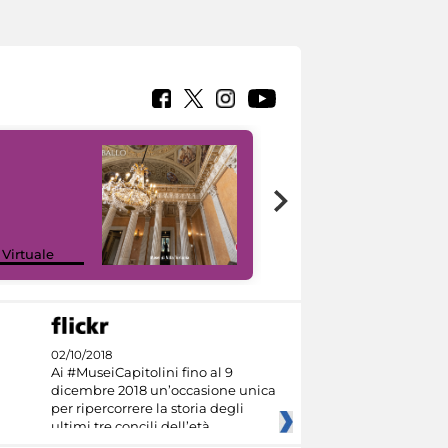
 Virtuale
I like MiC
02/10/2018
Ai #MuseiCapitolini fino al 9
dicembre 2018 un’occasione unica
per ripercorrere la storia degli
ultimi tre concili dell’età