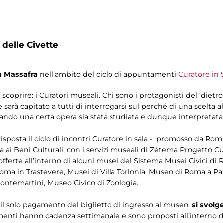
 delle Civette
a Massafra
nell'ambito del ciclo di appuntamenti
Curatore in 
coprire: i Curatori museali. Chi sono i protagonisti del ‘dietr
 capitato a tutti di interrogarsi sul perché di una scelta all
ando una certa opera sia stata studiata e dunque interpretat
isposta il ciclo di incontri Curatore in sala - promosso da Roma
a ai Beni Culturali, con i servizi museali di Zètema Progetto C
offerte all’interno di alcuni musei del Sistema Musei Civici di 
ma in Trastevere, Musei di Villa Torlonia, Museo di Roma a Pal
Montemartini, Museo Civico di Zoologia.
on il solo pagamento del biglietto di ingresso al museo,
si svolg
menti hanno cadenza settimanale e sono proposti all’interno de