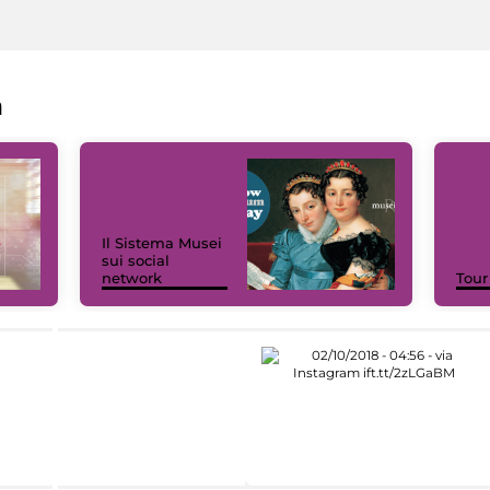
a
Il Sistema Musei
sui social
network
Tour