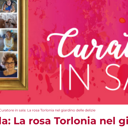
Curatore in sala: La rosa Torlonia nel giardino delle delizie
la: La rosa Torlonia nel g