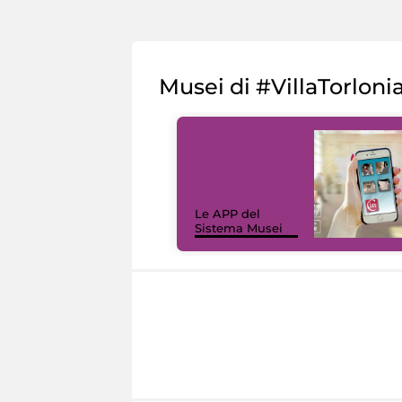
Musei di #VillaTorloni
Le APP del
Sistema Musei