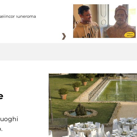
eiincomuneroma
e
 luoghi
.