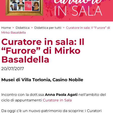
Home
>
Didattica
>
Didattica per tutti
>
Curatore in sala: Il “Furore” di
Tu sei qui
Mirko Basaldella
Curatore in sala: Il
“Furore” di Mirko
Basaldella
20/07/2017
Musei di Villa Torlonia,
Casino Nobile
Incontro con la dott.ssa
Anna Paola Agati
nell'ambito del
ciclo di appuntamenti
Curatore in Sala
Da oggi c’è un nuovo patrimonio da scoprire: i Curatori