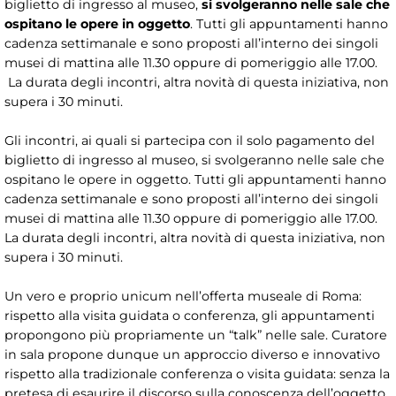
biglietto di ingresso al museo,
si svolgeranno nelle sale che
ospitano le opere in oggetto
. Tutti gli appuntamenti hanno
cadenza settimanale e sono proposti all’interno dei singoli
musei di mattina alle 11.30 oppure di pomeriggio alle 17.00.
La durata degli incontri, altra novità di questa iniziativa, non
supera i 30 minuti.
Gli incontri, ai quali si partecipa con il solo pagamento del
biglietto di ingresso al museo, si svolgeranno nelle sale che
ospitano le opere in oggetto. Tutti gli appuntamenti hanno
cadenza settimanale e sono proposti all’interno dei singoli
musei di mattina alle 11.30 oppure di pomeriggio alle 17.00.
La durata degli incontri, altra novità di questa iniziativa, non
supera i 30 minuti.
Un vero e proprio unicum nell’offerta museale di Roma:
rispetto alla visita guidata o conferenza, gli appuntamenti
propongono più propriamente un “talk” nelle sale. Curatore
in sala propone dunque un approccio diverso e innovativo
rispetto alla tradizionale conferenza o visita guidata: senza la
pretesa di esaurire il discorso sulla conoscenza dell’oggetto