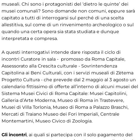
museali. Chi sono i protagonisti del ‘dietro le quinte’ dei
musei comunali? Sono domande non comuni, eppure sarà
capitato a tutti di interrogarsi sul perché di una scelta
allestitiva, sul come di un rinvenimento archeologico o sul
quando una certa opera sia stata studiata e dunque
interpretata e compresa.
A questi interrogativi intende dare risposta il ciclo di
incontri Curatore in sala - promosso da Roma Capitale,
Assessorato alla Crescita culturale - Sovrintendenza
Capitolina ai Beni Culturali, con i servizi museali di Zètema
Progetto Cultura - che prevede dal 2 maggio al 3 agosto un
calendario fittissimo di offerte all’interno di alcuni musei del
Sistema Musei Civici di Roma Capitale: Musei Capitolini,
Galleria d’Arte Moderna, Museo di Roma in Trastevere,
Musei di Villa Torlonia, Museo di Roma a Palazzo Braschi,
Mercati di Traiano Museo dei Fori Imperiali, Centrale
Montemartini, Museo Civico di Zoologia.
Gli incontri
, ai quali si partecipa con il solo pagamento del