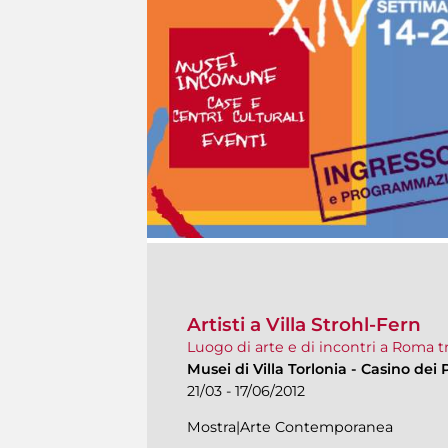
Artisti a Villa Strohl-Fern
Luogo di arte e di incontri a Roma tra
Musei di Villa Torlonia
-
Casino dei P
21/03 - 17/06/2012
Mostra|Arte Contemporanea