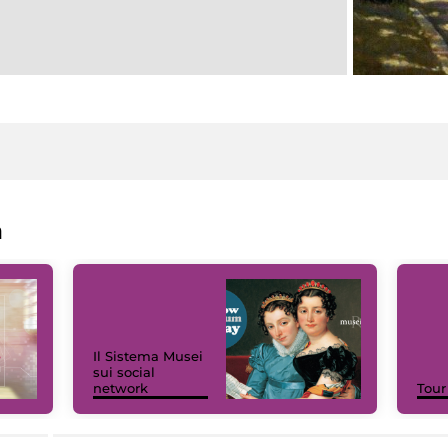
a
Il Sistema Musei
sui social
network
Tour