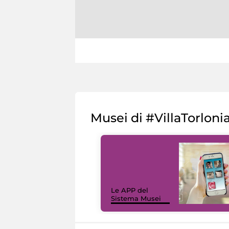
Musei di #VillaTorloni
Le APP del
Sistema Musei