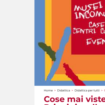
Home
>
Didattica
>
Didattica per tutti
>
Tu sei qui
Cose mai viste