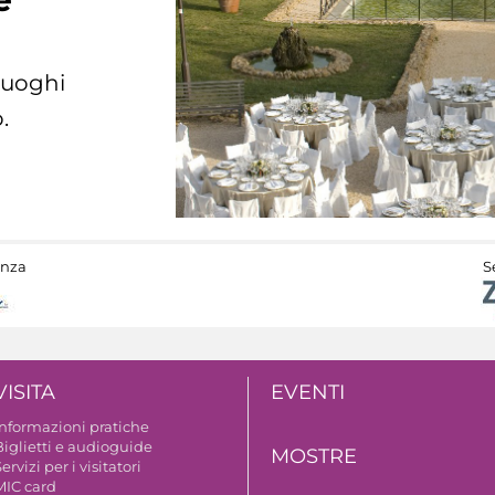
 luoghi
.
anza
S
VISITA
EVENTI
Informazioni pratiche
Biglietti e audioguide
MOSTRE
ervizi per i visitatori
MIC card