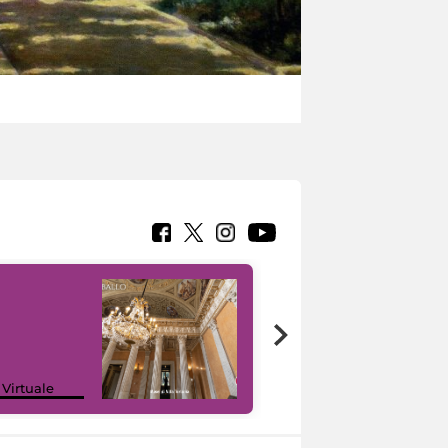
 Virtuale
I like MiC