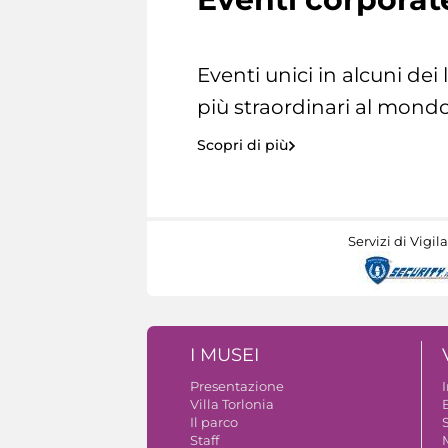
Eventi unici in alcuni dei
più straordinari al mondo
Scopri di più
Servizi di Vigil
I MUSEI
Presentazione
Villa Torlonia
Il parco
S
Staff