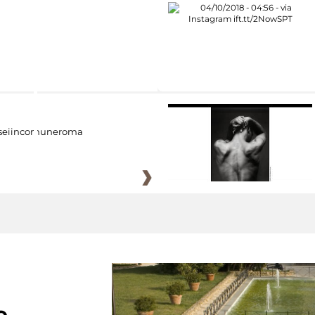
eiincomuneroma
e