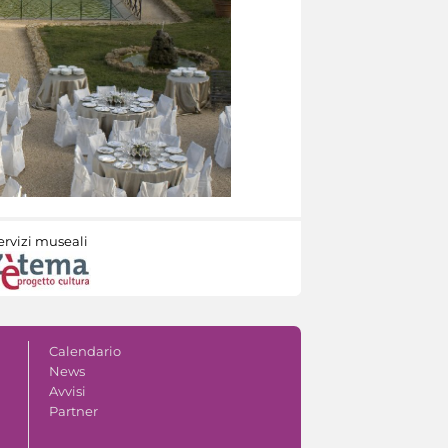
ervizi museali
Calendario
News
Avvisi
Partner