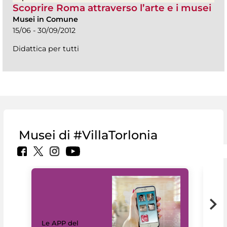
Scoprire Roma attraverso l’arte e i musei
Musei in Comune
15/06 - 30/09/2012
Didattica per tutti
Musei di #VillaTorlonia
Il 
Le APP del
Mus