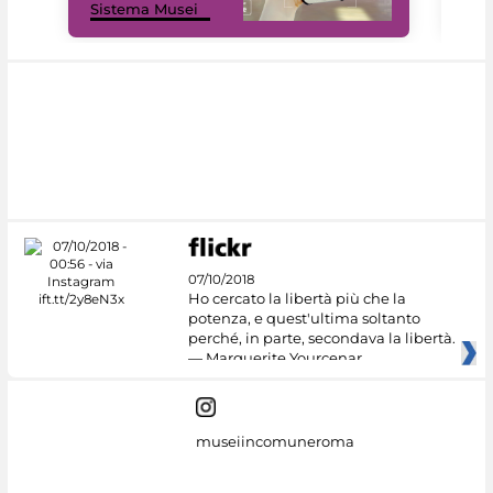
Sistema Musei
net
07/10/2018
Ho cercato la libertà più che la
potenza, e quest'ultima soltanto
perché, in parte, secondava la libertà.
— Marguerite Yourcenar
museiincomuneroma