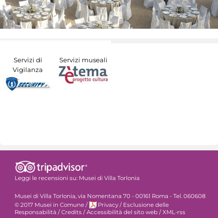
Servizi di
Servizi museali
Vigilanza
Leggi le recensioni su:
Musei di Villa Torlonia
Musei di Villa Torlonia, via Nomentana 70 - 00161 Roma - Tel. 060608
© 2017 Musei in Comune
/
Privacy
/
Esclusione delle
Responsabilità
/
Credits
/
Accessibilità del sito web
/
XML-rss