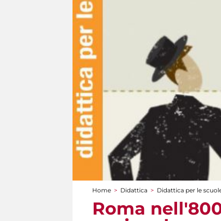
Home
>
Didattica
>
Didattica per le scuol
Tu sei qui
Roma nell'800: