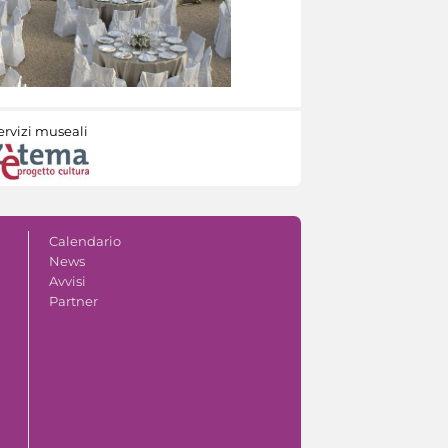
ervizi museali
Calendario
News
Avvisi
Partner