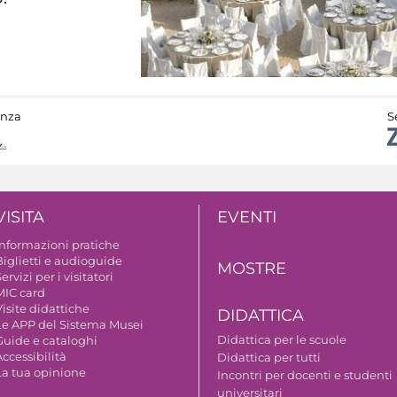
anza
S
VISITA
EVENTI
Informazioni pratiche
Biglietti e audioguide
MOSTRE
ervizi per i visitatori
MIC card
isite didattiche
DIDATTICA
Le APP del Sistema Musei
Didattica per le scuole
Guide e cataloghi
ccessibilità
Didattica per tutti
La tua opinione
Incontri per docenti e studenti
universitari