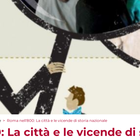
e
>
Roma nell'800: La città e le vicende di storia nazionale
 La città e le vicende di 