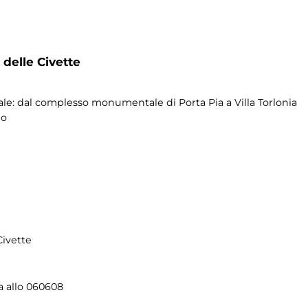
 delle Civette
onale: dal complesso monumentale di Porta Pia a Villa Torlonia
do
Civette
a allo 060608