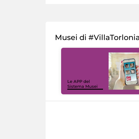
Musei di #VillaTorloni
Le APP del
Sistema Musei