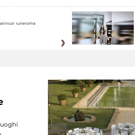
eiincomuneroma
e
 luoghi
.