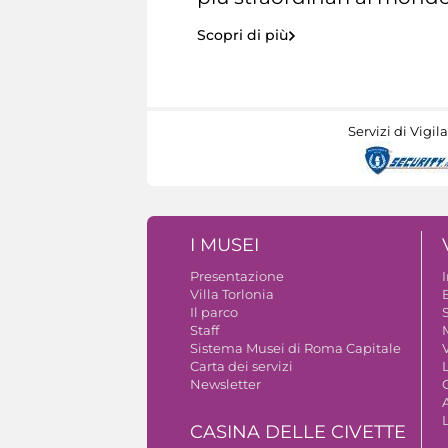
Scopri di più
Servizi di Vigil
I MUSEI
Presentazione
Villa Torlonia
Il parco
S
Staff
Sistema Musei di Roma Capitale
V
Carta dei servizi
Newsletter
A
CASINA DELLE CIVETTE