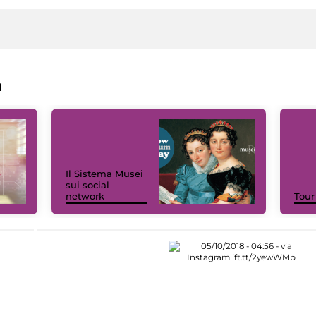
a
Il Sistema Musei
sui social
network
Tour