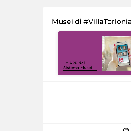
Musei di #VillaTorloni
Le APP del
Sistema Musei