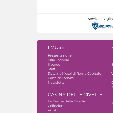
Servizi di Vigil
I MUSEI
Presentazione
Villa Torlonia
Il parco
S
Staff
Sistema Musei di Roma Capitale
V
Carta dei servizi
Newsletter
A
CASINA DELLE CIVETTE
La Casina delle Civette
Collezione
Artisti