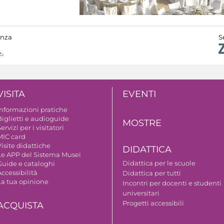
anza
S
VISITA
EVENTI
Informazioni pratiche
Biglietti e audioguide
MOSTRE
ervizi per i visitatori
MIC card
isite didattiche
DIDATTICA
Le APP del Sistema Musei
Didattica per le scuole
Guide e cataloghi
ccessibilità
Didattica per tutti
La tua opinione
Incontri per docenti e studenti
universitari
Progetti accessibili
ACQUISTA