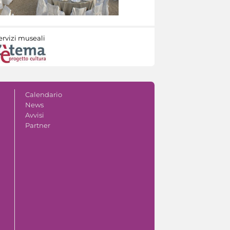
ervizi museali
Calendario
News
Avvisi
Partner