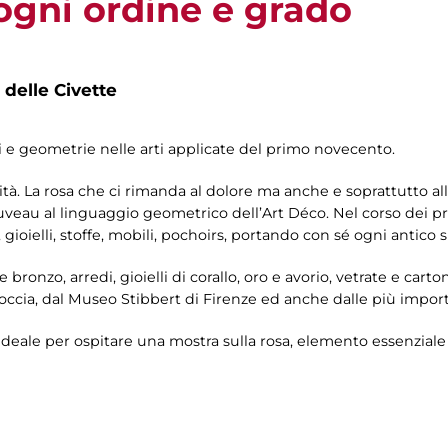
 ogni ordine e grado
 delle Civette
mi e geometrie nelle arti applicate del primo novecento.
ità. La rosa che ci rimanda al dolore ma anche e soprattutto all
uveau al linguaggio geometrico dell’Art Déco. Nel corso dei p
gioielli, stoffe, mobili, pochoirs, portando con sé ogni antico s
e bronzo, arredi, gioielli di corallo, oro e avorio, vetrate e car
occia, dal Museo Stibbert di Firenze ed anche dalle più importa
deale per ospitare una mostra sulla rosa, elemento essenziale