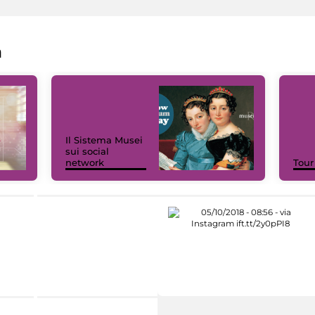
a
Il Sistema Musei
sui social
network
Tour