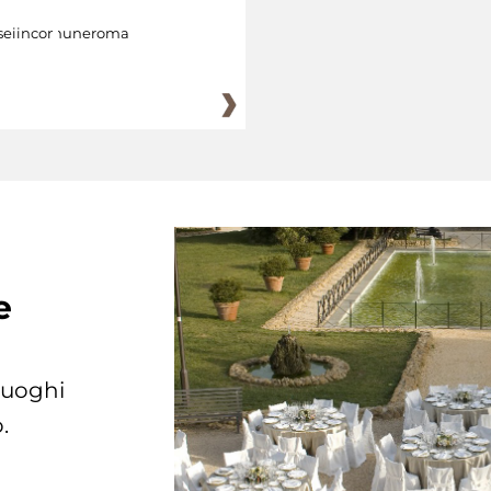
eiincomuneroma
e
 luoghi
.