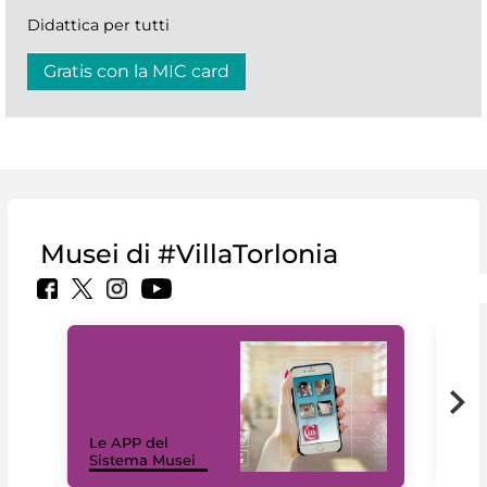
Didattica per tutti
Gratis con la MIC card
Musei di #VillaTorlonia
Il 
Le APP del
Mus
Sistema Musei
net