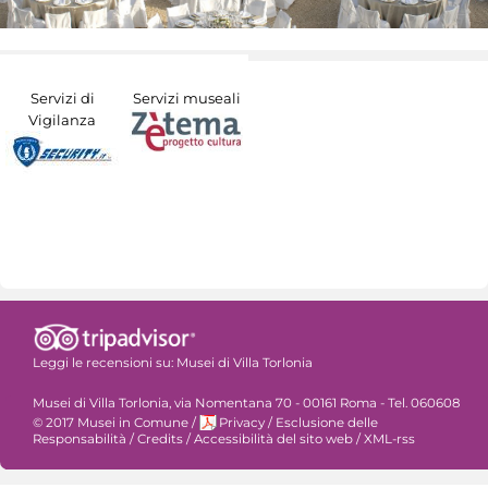
Servizi di
Servizi museali
Vigilanza
Leggi le recensioni su:
Musei di Villa Torlonia
Musei di Villa Torlonia, via Nomentana 70 - 00161 Roma - Tel. 060608
© 2017 Musei in Comune
/
Privacy
/
Esclusione delle
Responsabilità
/
Credits
/
Accessibilità del sito web
/
XML-rss