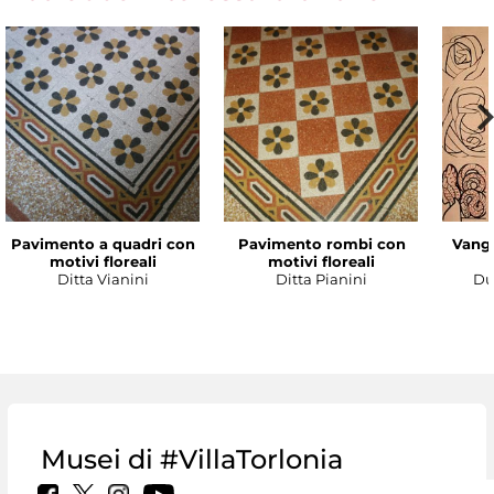
Pavimento a quadri con
Pavimento rombi con
Vanga
motivi floreali
motivi floreali
Ditta Vianini
Ditta Pianini
Du
Musei di #VillaTorlonia