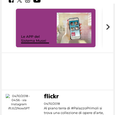
Il 
Le APP del
Mus
Sistema Musei
net
04/10/2018
Al piano terra di #PalazzoPrimoli si
trova una collezione di opere d’arte,