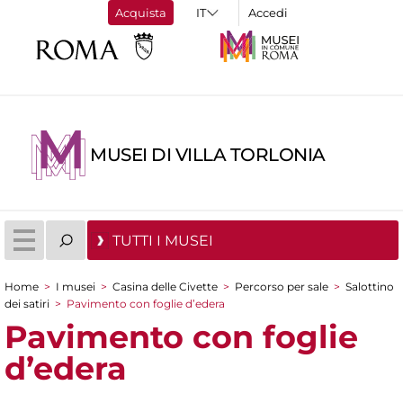
Acquista
Accedi
MUSEI DI VILLA TORLONIA
TUTTI I MUSEI
Home
>
I musei
>
Casina delle Civette
>
Percorso per sale
>
Salottino
Tu sei qui
dei satiri
>
Pavimento con foglie d’edera
Pavimento con foglie
d’edera