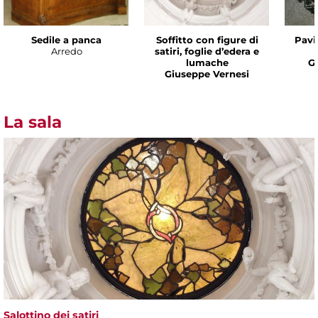
Sedile a panca
Soffitto con figure di
Pavi
Arredo
satiri, foglie d’edera e
lumache
G
Giuseppe Vernesi
La sala
Salottino dei satiri