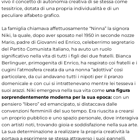
vivo il concetto di autonomia creativa di se stessa come
tessitrice, dotata di una propria individualità e di un
peculiare alfabeto grafico.
La famiglia chiamava affettuosamente “Ninna” la signora
Niki, la quale, dopo aver sposato nel 1950 in seconde nozze
Mario, padre di Giovanni ed Enrico, celeberrimo segretario
del Partito Comunista Italiano, ha avuto un ruolo
significativo nella vita di tutti i figli dei due fratelli. Bianca
Berlinguer, primogenita di Enrico, ha respirato coi fratelli e i
cugini l’atmosfera creata da una nonna “adottiva” così
particolare, da cui andavano tutti i nipoti per il pranzo
domenicale e con cui si intrattenevano mentre lei tesseva i
suoi arazzi. Niki emergeva nella sua vita come
una figura
sorprendentemente moderna per la sua epoca:
con un
pensiero “libero” ed emancipato, si distaccava dalle
convenzioni femminili del suo tempo. Era riuscita a crearsi
un proprio pubblico e uno spazio personale, dove interagiva
con artisti noti, trovando gioia e soddisfazione nella sua arte.
La sua determinazione a realizzare la propria creatività la
portava a esprimere se stessa attraverso i suoi pannelli.