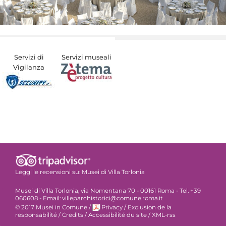
Servizi di
Servizi museali
Vigilanza
Leggi le recensioni su:
Musei di Villa Torlonia
Musei di Villa Torlonia, via Nomentana 70 - 00161 Roma - Tel. +39
060608 - Email: villeparchistorici@comune.roma.it
© 2017 Musei in Comune
/
Privacy
/
Exclusion de la
responsabilité
/
Credits
/
Accessibilité du site
/
XML-rss