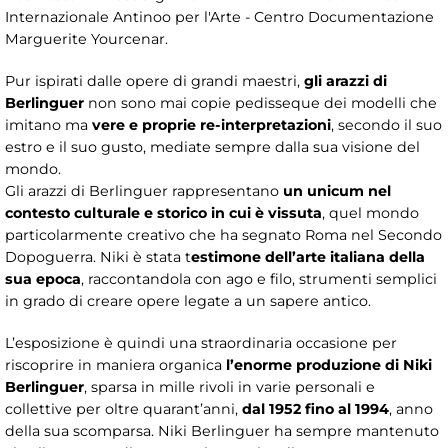
Internazionale Antinoo per l'Arte - Centro Documentazione
Marguerite Yourcenar.
Pur ispirati dalle opere di grandi maestri,
gli arazzi di
Berlinguer
non sono mai copie pedisseque dei modelli che
imitano ma
vere e proprie re-interpretazioni
, secondo il suo
estro e il suo gusto, mediate sempre dalla sua visione del
mondo.
Gli arazzi di Berlinguer rappresentano
un unicum nel
contesto culturale e storico in cui è vissuta
, quel mondo
particolarmente creativo che ha segnato Roma nel Secondo
Dopoguerra. Niki è stata t
estimone dell’arte italiana della
sua epoca
, raccontandola con ago e filo, strumenti semplici
in grado di creare opere legate a un sapere antico.
L’esposizione è quindi una straordinaria occasione per
riscoprire in maniera organica
l’enorme produzione di Niki
Berlinguer
, sparsa in mille rivoli in varie personali e
collettive per oltre quarant’anni,
dal 1952 fino al 1994
, anno
della sua scomparsa. Niki Berlinguer ha sempre mantenuto