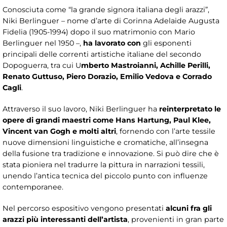
Conosciuta come “la grande signora italiana degli arazzi”,
Niki Berlinguer – nome d’arte di Corinna Adelaide Augusta
Fidelia (1905-1994) dopo il suo matrimonio con Mario
Berlinguer nel 1950 –,
ha lavorato
con
gli esponenti
principali delle correnti artistiche italiane del secondo
Dopoguerra, tra cui U
mberto Mastroianni, Achille Perilli,
Renato Guttuso, Piero Dorazio, Emilio Vedova e Corrado
Cagli
.
Attraverso il suo lavoro, Niki Berlinguer ha
reinterpretato le
opere di grandi maestri come Hans Hartung, Paul Klee,
Vincent van Gogh e molti altri
, fornendo con l’arte tessile
nuove dimensioni linguistiche e cromatiche, all’insegna
della fusione tra tradizione e innovazione. Si può dire che è
stata pioniera nel tradurre la pittura in narrazioni tessili,
unendo l’antica tecnica del piccolo punto con influenze
contemporanee.
Nel percorso espositivo vengono presentati
alcuni fra gli
arazzi più interessanti dell’artista
, provenienti in gran parte