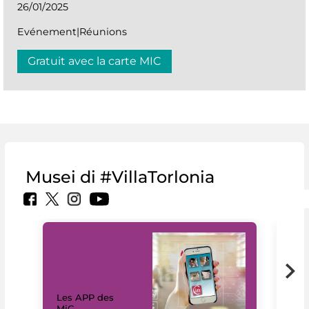
26/01/2025
Evénement|Réunions
Gratuit avec la carte MIC
Musei di #VillaTorlonia
Les APP des
Les
MiC
rés