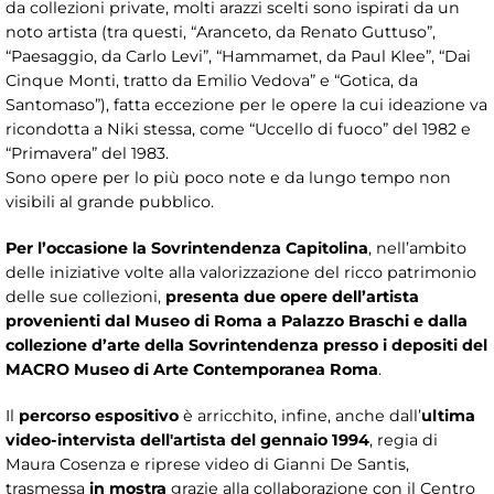
da collezioni private, molti arazzi scelti sono ispirati da un
noto artista (tra questi, “Aranceto, da Renato Guttuso”,
“Paesaggio, da Carlo Levi”, “Hammamet, da Paul Klee”, “Dai
Cinque Monti, tratto da Emilio Vedova” e “Gotica, da
Santomaso”), fatta eccezione per le opere la cui ideazione va
ricondotta a Niki stessa, come “Uccello di fuoco” del 1982 e
“Primavera” del 1983.
Sono opere per lo più poco note e da lungo tempo non
visibili al grande pubblico.
Per l’occasione la Sovrintendenza Capitolina
, nell’ambito
delle iniziative volte alla valorizzazione del ricco patrimonio
delle sue collezioni,
presenta due opere dell’artista
provenienti dal Museo di Roma a Palazzo Braschi e dalla
collezione d’arte della Sovrintendenza presso i depositi del
MACRO Museo di Arte Contemporanea Roma
.
Il
percorso espositivo
è arricchito, infine, anche dall’
ultima
video-intervista dell'artista del gennaio 1994
, regia di
Maura Cosenza e riprese video di Gianni De Santis,
trasmessa
in mostra
grazie alla collaborazione con il Centro