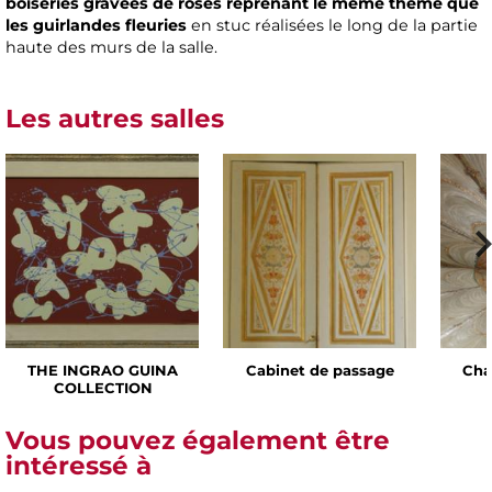
boiseries gravées de roses reprenant le même thème que
les guirlandes fleuries
en stuc réalisées le long de la partie
haute des murs de la salle.
Les autres salles
THE INGRAO GUINA
Cabinet de passage
Cha
COLLECTION
Vous pouvez également être
intéressé à