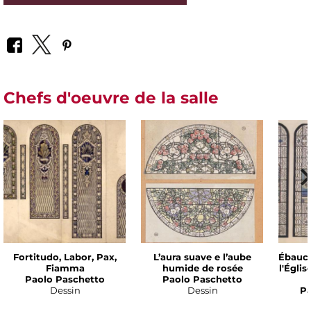
Chefs d'oeuvre de la salle
Fortitudo, Labor, Pax,
L’aura suave e l’aube
Ébauch
Fiamma
humide de rosée
l'Égli
Paolo Paschetto
Paolo Paschetto
Dessin
Dessin
Pa