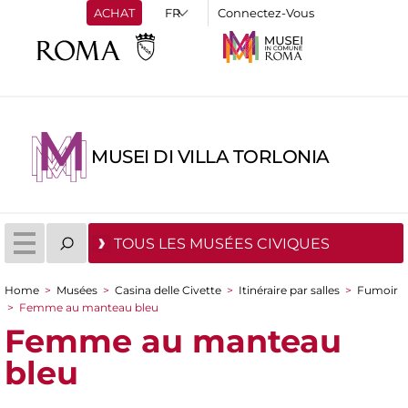
ACHAT
Connectez-Vous
MUSEI DI VILLA TORLONIA
TOUS LES MUSÉES CIVIQUES
Home
>
Musées
>
Casina delle Civette
>
Itinéraire par salles
>
Fumoir
You are here
>
Femme au manteau bleu
Femme au manteau
bleu