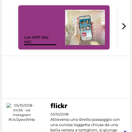
Les APP des
Les
MiC
rés
05/10/2018
Attraverso uno stretto passaggio con
una curiosa loggetta chiusa da una
bella vetrata a tortiglioni, si giunge