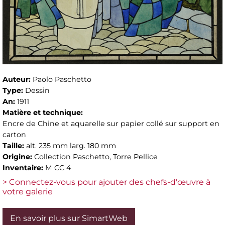
Auteur:
Paolo Paschetto
Type:
Dessin
An:
1911
Matière et technique:
Encre de Chine et aquarelle sur papier collé sur support en
carton
Taille:
alt. 235 mm larg. 180 mm
Origine:
Collection Paschetto, Torre Pellice
Inventaire:
M CC 4
> Connectez-vous pour ajouter des chefs-d'œuvre à
votre galerie
En savoir plus sur SimartWeb