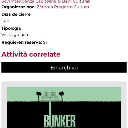
Sovrintendenza Capitolina ai Beni Culturali
Organizzazione:
Zètema Progetto Cultura
Días de cierre
Lun
Tipología
Visita guiada
Requieren reserva:
Sì
Attività correlate
En archivo