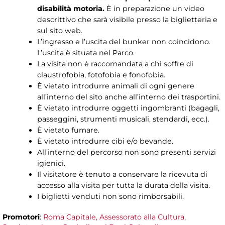
disabilità motoria.
È in preparazione un video
descrittivo che sarà visibile presso la biglietteria e
sul sito web.
L’ingresso e l’uscita del bunker non coincidono.
L’uscita è situata nel Parco.
La visita non è raccomandata a chi soffre di
claustrofobia, fotofobia e fonofobia.
È vietato introdurre animali di ogni genere
all’interno del sito anche all’interno dei trasportini.
È vietato introdurre oggetti ingombranti (bagagli,
passeggini, strumenti musicali, stendardi, ecc.).
È vietato fumare.
È vietato introdurre cibi e/o bevande.
All’interno del percorso non sono presenti servizi
igienici.
Il visitatore è tenuto a conservare la ricevuta di
accesso alla visita per tutta la durata della visita.
I biglietti venduti non sono rimborsabili.
Promotori
:
Roma Capitale, Assessorato alla Cultura
,