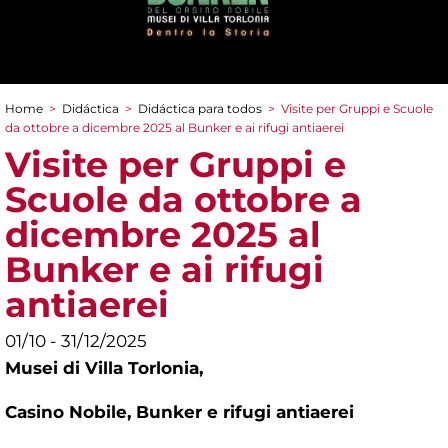
Home
>
Didáctica
>
Didáctica para todos
>
Visite per Gruppi e Scuole
You are here
da ottobre a dicembre 2025 al Bunker e ai rifugi antiaerei
Visite per Gruppi e
Scuole da ottobre a
dicembre 2025 al
Bunker e ai rifugi
antiaerei
01/10 - 31/12/2025
Musei di Villa Torlonia,
Casino Nobile, Bunker e rifugi antiaerei