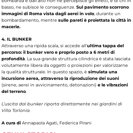
bombarda e dall’alto non ne percepisce gli effetti, e di chi in
basso, ne subisce le conseguenze.
Sul pavimento scorrono
immagini di Roma vista dagli aerei in volo
, durante un
bombardamento, mentre
sulle pareti è proiettata la città in
macerie.
4. IL BUNKER
Attraverso una ripida scala, si accede all’
ultima tappa del
percorso: il bunker vero e proprio posto a 6 metri di
profondità
. La sua grande struttura cilindrica è stata lasciata
volutamente libera da oggetti o proiezioni per valorizzarne
la qualità strutturale. In questo spazio, è
simulata una
incursione aerea, attraverso la riproduzione dei suoni
(sirene, aerei in avvicinamento, detonazioni)
e le vibrazioni
del terreno
.
L’uscita dal bunker riporta direttamente nei giardini di
Villa Torlonia.
A cura di
Annapaola Agati, Federica Pirani