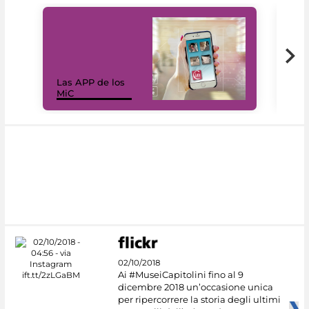
Las APP de los
I Mi
MiC
net
02/10/2018
Ai #MuseiCapitolini fino al 9
dicembre 2018 un’occasione unica
per ripercorrere la storia degli ultimi