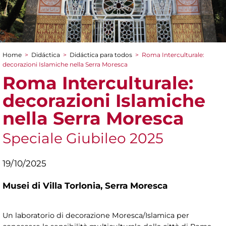
Home
>
Didáctica
>
Didáctica para todos
>
Roma Interculturale:
You are here
decorazioni Islamiche nella Serra Moresca
Roma Interculturale:
decorazioni Islamiche
nella Serra Moresca
Speciale Giubileo 2025
19/10/2025
Musei di Villa Torlonia,
Serra Moresca
Un laboratorio di decorazione Moresca/Islamica per