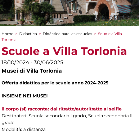
Home
>
Didáctica
>
Didáctica para las escuelas
>
Scuole a Villa
You are here
Torlonia
Scuole a Villa Torlonia
18/10/2024 - 30/06/2025
Musei di Villa Torlonia
Offerta didattica per le scuole anno
2024-2025
INSIEME NEI MUSEI
Il corpo (si) racconta: dal ritratto/autoritratto al selfie
Destinatari: Scuola secondaria I grado, Scuola secondaria II
grado
Modalità: a distanza