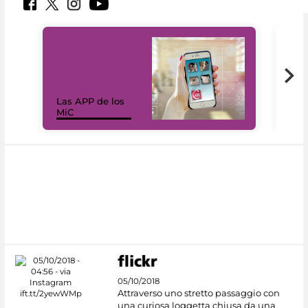
Las APP de los
I Mi
MiC
net
05/10/2018
Attraverso uno stretto passaggio con
una curiosa loggetta chiusa da una