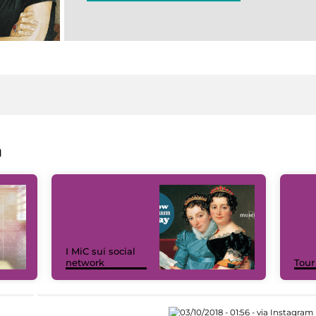
a
I MiC sui social
network
Tour