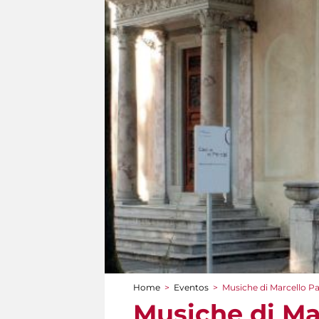
Home
>
Eventos
>
Musiche di Marcello P
You are here
Musiche di Ma