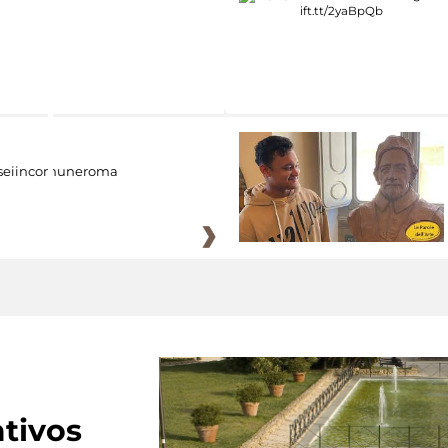
eiincomuneroma
tivos