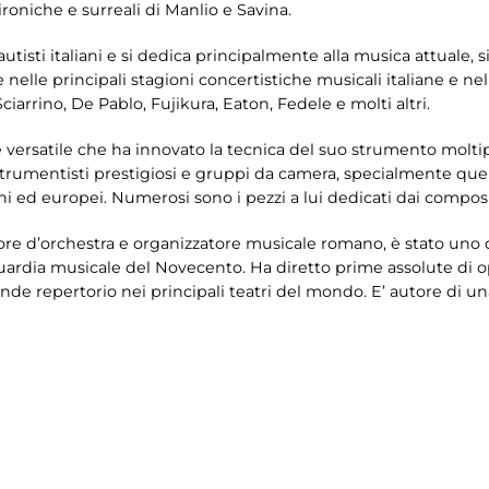
 ironiche e surreali di Manlio e Savina.
utisti italiani e si dedica principalmente alla musica attuale, si
 nelle principali stagioni concertistiche musicali italiane e 
iarrino, De Pablo, Fujikura, Eaton, Fedele e molti altri.
 e versatile che ha innovato la tecnica del suo strumento molti
strumentisti prestigiosi e gruppi da camera, specialmente quell
iani ed europei. Numerosi sono i pezzi a lui dedicati dai compo
ore d’orchestra e organizzatore musicale romano, è stato uno de
ardia musicale del Novecento. Ha diretto prime assolute di ope
e repertorio nei principali teatri del mondo. E’ autore di una