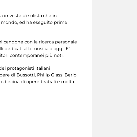
a in veste di solista che in
nel mondo, ed ha eseguito prime
plicandone con la ricerca personale
i dedicati alla musica d’oggi. E’
sitori contemporanei più noti.
i protagonisti italiani
re di Bussotti, Philip Glass, Berio,
 diecina di opere teatrali e molta