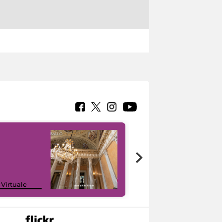
 Virtuale
I like MiC