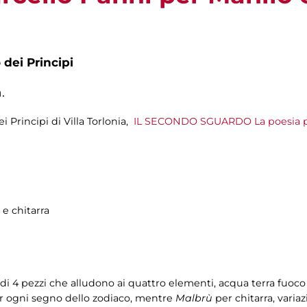
 dei Principi
.
i Principi di Villa Torlonia,
IL SECONDO SGUARDO La poesia pa
 e chitarra
i 4 pezzi che alludono ai quattro elementi, acqua terra fuoco 
per ogni segno dello zodiaco, mentre
Malbrù
per chitarra, varia