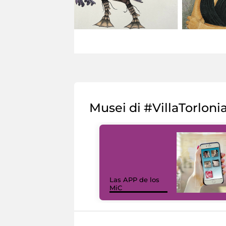
Musei di #VillaTorloni
Las APP de los
MiC