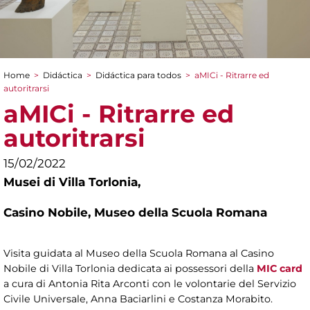
Home
>
Didáctica
>
Didáctica para todos
>
aMICi - Ritrarre ed
You are here
autoritrarsi
aMICi - Ritrarre ed
autoritrarsi
15/02/2022
Musei di Villa Torlonia,
Casino Nobile, Museo della Scuola Romana
Visita guidata al Museo della Scuola Romana al Casino
Nobile di Villa Torlonia dedicata ai possessori della
MIC card
a cura
di Antonia Rita Arconti con le volontarie del Servizio
Civile Universale, Anna Baciarlini e Costanza Morabito.