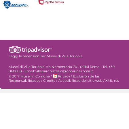
Leggi le recensioni su:
Musei di Villa Torlonia
Musei di Villa Torlonia, via Nomentana 70 - 00161 Roma - Tel. +39
060608 - Email: villeparchistorici@comune.roma.it
© 2017 Musei in Comune
/
Privacy
/
Exclusiòn de las
Responsabilidades
/
Credits
/
Accesibilidad del sitio web
/
XML-rss