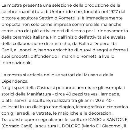
La mostra presenta una selezione della produzione della
celebre manifattura di Umbertide che, fondata nel 1927 dal
pittore e scultore Settimio Rometti, si è immediatamente
proposta non solo come impresa commerciale ma anche
come uno dei più attivi centri di ricerca per il rinnovamento
della ceramica italiana. Fin dall’inizio dell’attività si è avvalsa
della collaborazione di artisti che, da Balla a Depero, da
Cagli, a Leoncillo, hanno arricchito di nuovi disegni e forme i
suoi prodotti, diffondendo il marchio Rometti a livello
internazionale.
La mostra si articola nei due settori del Museo e della
Dipendenza.
Negli spazi della Casina si potranno ammirare gli esemplari
storici della Manifattura - circa 40 pezzi tra vasi, lampade,
piatti, servizi e sculture, realizzati tra gli anni ’20 e ‘40 -
collocati in un dialogo cronologico, iconografico e cromatico
con gli arredi, le vetrate, le maioliche e le decorazioni.
Tra queste opere segnaliamo: le sculture ICARO e SANTONE
(Corrado Cagli), la scultura IL DOLORE (Mario Di Giacomo), il