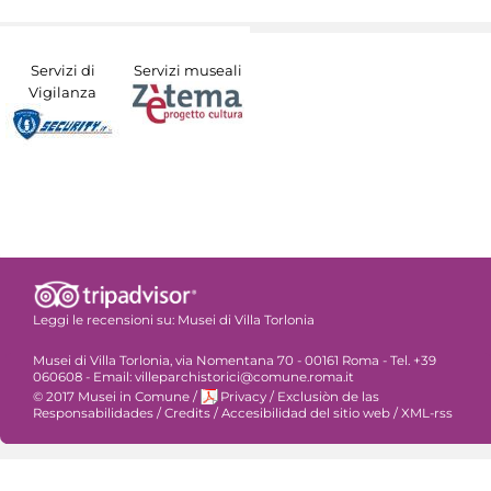
Servizi di
Servizi museali
Vigilanza
Leggi le recensioni su:
Musei di Villa Torlonia
Musei di Villa Torlonia, via Nomentana 70 - 00161 Roma - Tel. +39
060608 - Email: villeparchistorici@comune.roma.it
© 2017 Musei in Comune
/
Privacy
/
Exclusiòn de las
Responsabilidades
/
Credits
/
Accesibilidad del sitio web
/
XML-rss