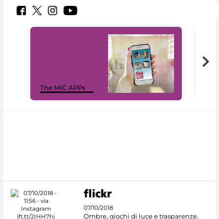
MiC
The MiC APPs
net
07/10/2018
Ombre, giochi di luce e trasparenze.