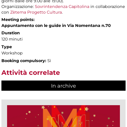
giorni dalle ore 9.00 alle 19.00).
Organizzazione:
Sovrintendenza Capitolina
in collaborazione
con
Zètema Progetto Cultura
.
Meeting points:
Appuntamento con le guide in Via Nomentana n.70
Duration
120 minuti
Type
Workshop
Booking compulsory:
Sì
Attività correlate
In archive