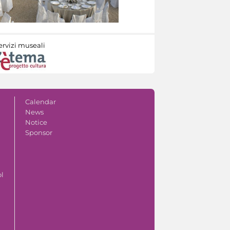
ervizi museali
Calendar
News
Notice
Sponsor
ol