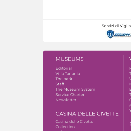
Servizi di Vigil
MUSEUMS
Editorial
Villa Torlonia
The park
V
Staff
The Museum System
Service Charter
Newsletter
A
CASINA DELLE CIVETTE
Casina delle Civette
Collection