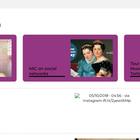
a
Tour
MiC on social
Muse
networks
Torl