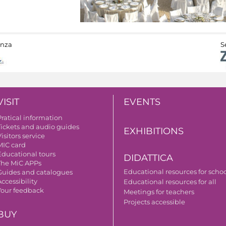
anza
S
VISIT
EVENTS
Pratical information
Tickets and audio guides
EXHIBITIONS
isitors service
MIC card
Educational tours
DIDATTICA
The MiC APPs
Educational resources for scho
Guides and catalogues
ccessibility
Educational resources for all
Your feedback
Meetings for teachers
Projects accessible
BUY