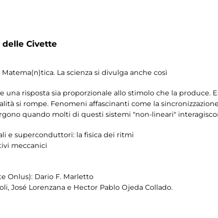
i
 delle Civette
 Matema(n)tica. La scienza si divulga anche così
he una risposta sia proporzionale allo stimolo che la produce.
tà si rompe. Fenomeni affascinanti come la sincronizzazione 
ergono quando molti di questi sistemi "non-lineari" interagiscon
li e superconduttori: la fisica dei ritmi
tivi meccanici
 Onlus): Dario F. Marletto
li, José Lorenzana e Hector Pablo Ojeda Collado.