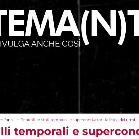
s for all
>
Pendoli, cristalli temporali e superconduttori: la fisica dei ritmi
alli temporali e supercond