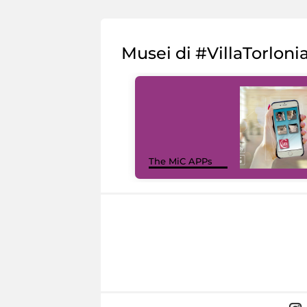
Musei di #VillaTorloni
The MiC APPs