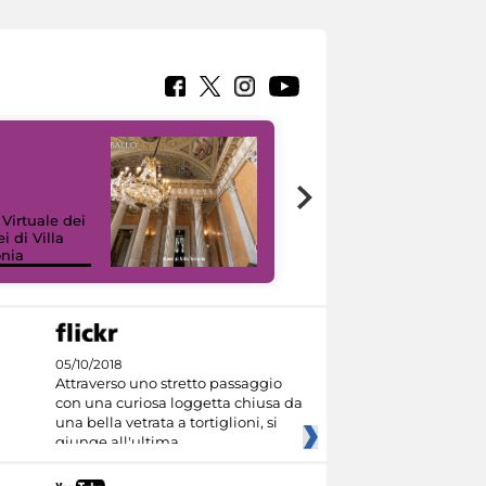
 Virtuale dei
i di Villa
onia
I like MiC
05/10/2018
Attraverso uno stretto passaggio
con una curiosa loggetta chiusa da
una bella vetrata a tortiglioni, si
giunge all'ultima