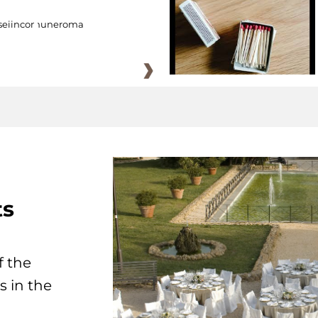
eiincomuneroma
ts
f the
s in the