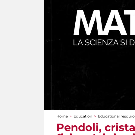
Home
>
Education
>
Educational resource
You are here
Pendoli, crist