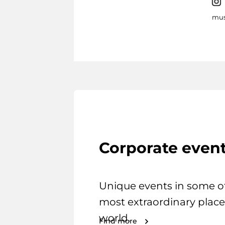
mus
Corporate even
Unique events in some o
most extraordinary place
world.
Find more